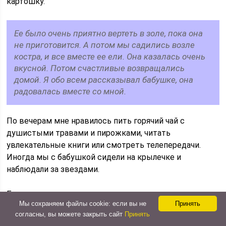
картошку.
Ее было очень приятно вертеть в золе, пока она
не приготовится. А потом мы садились возле
костра, и все вместе ее ели. Она казалась очень
вкусной. Потом счастливые возвращались
домой. Я обо всем рассказывал бабушке, она
радовалась вместе со мной.
По вечерам мне нравилось пить горячий чай с
душистыми травами и пирожками, читать
увлекательные книги или смотреть телепередачи.
Иногда мы с бабушкой сидели на крылечке и
наблюдали за звездами.
Были всегда очень довольными, если удавалось
Мы сохраняем файлы cookie: если вы не
Принять
увидеть падающую звезду. Так незаметно пролетело
согласны, вы можете закрыть сайт
Принять
время моего пребывания в деревне. Мне снова