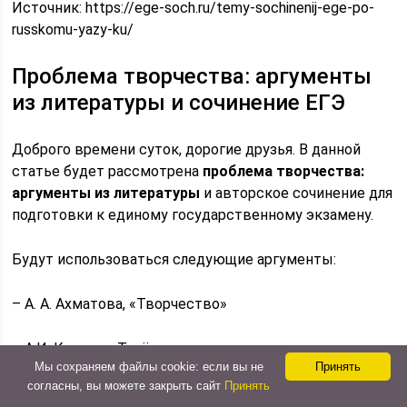
Источник:
https://ege-soch.ru/temy-sochinenij-ege-po-
russkomu-yazy-ku/
Проблема творчества: аргументы
из литературы и сочинение ЕГЭ
Доброго времени суток, дорогие друзья. В данной
статье будет рассмотрена
проблема творчества:
аргументы из литературы
и авторское сочинение для
подготовки к единому государственному экзамену.
Будут использоваться следующие аргументы:
– А. А. Ахматова, «Творчество»
– А.И. Куприн, «Тапёр»
Мы сохраняем файлы cookie: если вы не
Принять
согласны, вы можете закрыть сайт
Принять
<\p>