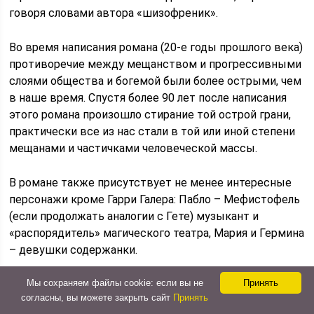
говоря словами автора «шизофреник».
Во время написания романа (20-е годы прошлого века)
противоречие между мещанством и прогрессивными
слоями общества и богемой были более острыми, чем
в наше время. Спустя более 90 лет после написания
этого романа произошло стирание той острой грани,
практически все из нас стали в той или иной степени
мещанами и частичками человеческой массы.
В романе также присутствует не менее интересные
персонажи кроме Гарри Галера: Пабло – Мефистофель
(если продолжать аналогии с Гете) музыкант и
«распорядитель» магического театра, Мария и Гермина
– девушки содержанки.
Мы сохраняем файлы cookie: если вы не
Принять
Гермина – так зовут девушку которая «сняла»
согласны, вы можете закрыть сайт
Принять
Гарри в баре, когда тот запойно бухал и был на