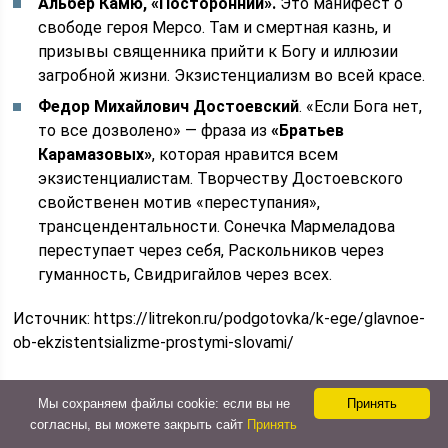
Альбер Камю, «Посторонний».
Это манифест о
свободе героя Мерсо. Там и смертная казнь, и
призывы священника прийти к Богу и иллюзии
загробной жизни. Экзистенциализм во всей красе.
Федор Михайлович Достоевский
. «Если Бога нет,
то все дозволено» — фраза из
«Братьев
Карамазовых»
, которая нравится всем
экзистенциалистам. Творчеству Достоевского
свойственен мотив «переступания»,
трансцендентальности. Сонечка Мармеладова
переступает через себя, Раскольников через
гуманность, Свидригайлов через всех.
Источник:
https://litrekon.ru/podgotovka/k-ege/glavnoe-
ob-ekzistentsializme-prostymi-slovami/
Что такое экзистенциализм?
Мы сохраняем файлы cookie: если вы не
Принять
Кратко
согласны, вы можете закрыть сайт
Принять