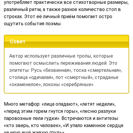
употребляет практически все стихотворные размеры,
различный ритм, а также разное количество стоп в
строках. Этот её личный приём помогает остро
ощутить события поэмы.
Совет
Автор использует различные тропы, которые
помогают осмыслить переживания людей. Это
эпитеты: Русь «безвинная», тоска «смертельная»,
столица «одичалая», пот «смертный», страданье
«окаменелое», локоны «серебряные».
Много метафор: «лица опадают», «летят недели»,
«перед этим горем гнутся горы», «песню разлуки
паровозные пели гудки». Встречаются и антитезы:
«кто зверь, кто человек», «И упало каменное сердце
на мою ещё живую грудь».