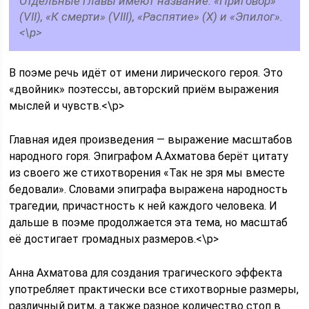
Отдельные главы имеют название: «Приговор»
(VII), «К смерти» (VIII), «Распятие» (X) и «Эпилог».
<\p>
В поэме речь идёт от имени лирического героя. Это
«двойник» поэтессы, авторский приём выражения
мыслей и чувств.<\p>
Главная идея произведения — выражение масштабов
народного горя. Эпиграфом А.Ахматова берёт цитату
из своего же стихотворения «Так не зря мы вместе
бедовали». Словами эпиграфа выражена народность
трагедии, причастность к ней каждого человека. И
дальше в поэме продолжается эта тема, но масштаб
её достигает громадных размеров.<\p>
Анна Ахматова для создания трагического эффекта
употребляет практически все стихотворные размеры,
различный ритм, а также разное количество стоп в