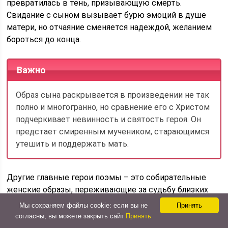
превратилась в тень, призывающую смерть.
Свидание с сыном вызывает бурю эмоций в душе
матери, но отчаяние сменяется надеждой, желанием
бороться до конца.
Важно
Образ сына раскрывается в произведении не так
полно и многогранно, но сравнение его с Христом
подчеркивает невинность и святость героя. Он
предстает смиренным мучеником, старающимся
утешить и поддержать мать.
Другие главные герои поэмы – это собирательные
женские образы, переживающие за судьбу близких
мужчин. Они томятся в неизвестности, переносят
Мы сохраняем файлы cookie: если вы не
Принять
лютый холод и палящий зной в ожидании кратких
согласны, вы можете закрыть сайт
Принять
свиданий. Автор олицетворяет их с Богоматерью,