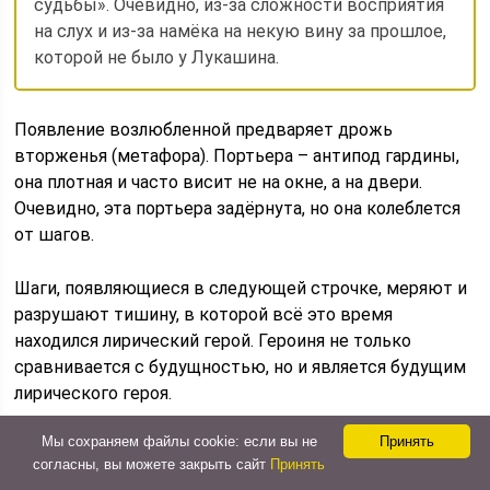
судьбы». Очевидно, из-за сложности восприятия
на слух и из-за намёка на некую вину за прошлое,
которой не было у Лукашина.
Появление возлюбленной предваряет дрожь
вторженья (метафора). Портьера – антипод гардины,
она плотная и часто висит не на окне, а на двери.
Очевидно, эта портьера задёрнута, но она колеблется
от шагов.
Шаги, появляющиеся в следующей строчке, меряют и
разрушают тишину, в которой всё это время
находился лирический герой. Героиня не только
сравнивается с будущностью, но и является будущим
лирического героя.
Мы сохраняем файлы cookie: если вы не
Принять
Одежда возлюбленной для лирического героя
согласны, вы можете закрыть сайт
Принять
сливается со снегом за окном, который