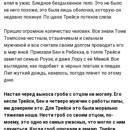
впал в ужас. Бледное бездыханное тело. Это не было
на него похоже, это была лишь оболочка, которую он
недавно покинул. По щеке Трейси потекла слеза.
Пришло огромное количество человек. Все знали Тома
Томпсона честным, отзывчивым и сильным
мужчиной и все считали своим долгом проводить его
в мир иной. Приехали Бен и Ребекка, в толпе Трейси
заметил семью Роузи, и даже Лору с её Мамой. Все
выглядели, как подобает: в чёрных платьях и плащах.
Лил жуткий дождь, казалось, погода плачет по этому
дню.
Настал черед выноса гроба с отцом на могилу. Его
несли Трейси, Бен и четверо мужчин с работы папы,
им доверили это. Для Трейси это была морально
тяжелая ноша. Нести гроб со своим отцом, по-
моему, это одно из самых ужасных, что могло с ним
случиться. Когда гроб опускали в землю, Трейси