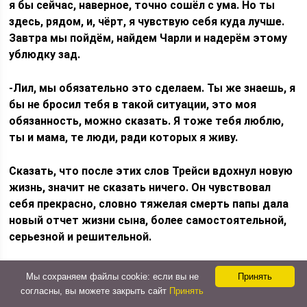
я бы сейчас, наверное, точно сошёл с ума. Но ты
здесь, рядом, и, чёрт, я чувствую себя куда лучше.
Завтра мы пойдём, найдем Чарли и надерём этому
ублюдку зад.
-Лил, мы обязательно это сделаем. Ты же знаешь, я
бы не бросил тебя в такой ситуации, это моя
обязанность, можно сказать. Я тоже тебя люблю,
ты и мама, те люди, ради которых я живу.
Сказать, что после этих слов Трейси вдохнул новую
жизнь, значит не сказать ничего. Он чувствовал
себя прекрасно, словно тяжелая смерть папы дала
новый отчет жизни сына, более самостоятельной,
серьезной и решительной.
Важно
Мы сохраняем файлы cookie: если вы не
Принять
согласны, вы можете закрыть сайт
Принять