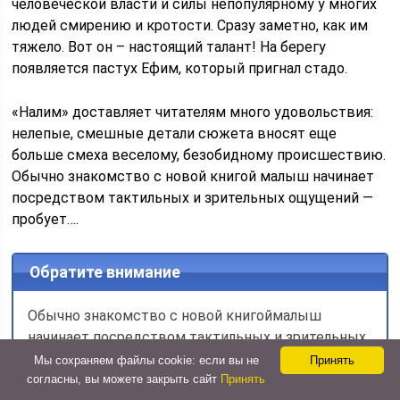
человеческой власти и силы непопулярному у многих
людей смирению и кротости. Сразу заметно, как им
тяжело. Вот он – настоящий талант! На берегу
появляется пастух Ефим, который пригнал стадо.
«Налим» доставляет читателям много удовольствия:
нелепые, смешные детали сюжета вносят еще
больше смеха веселому, безобидному происшествию.
Обычно знакомство с новой книгой малыш начинает
посредством тактильных и зрительных ощущений —
пробует….
Обратите внимание
Обычно знакомство с новой книгоймалыш
начинает посредством тактильных и зрительных
ощущений — пробует…. У нас можно читать
Мы сохраняем файлы cookie: если вы не
Принять
краткое содержание произведений русской и
согласны, вы можете закрыть сайт
Принять