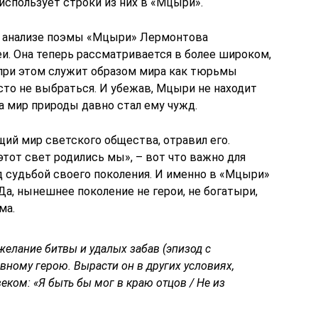
использует строки из них в «Мцыри».
и анализе поэмы «Мцыри» Лермонтова
и. Она теперь рассматривается в более широком,
ри этом служит образом мира как тюрьмы
осто не выбраться. И убежав, Мцыри не находит
 а мир природы давно стал ему чужд.
й мир светского общества, отравил его.
этот свет родились мы», – вот что важно для
 судьбой своего поколения. И именно в «Мцыри»
Да, нынешнее поколение не герои, не богатыри,
ма.
желание битвы и удалых забав (эпизод с
авному герою. Вырасти он в других условиях,
ом: «Я быть бы мог в краю отцов / Не из