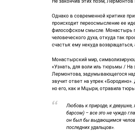
Не закончив этих поэм, Лермонтов 
Однако в современной критике пр
происходит переосмысление ее иде
философском смысле. Монастырь п
человеческого духа, откуда так пр
счастья: ему некуда возвращаться,
Монастырский мир, символизирующи
«Узнать, для воли иль тюрьмы / На 
Лермонтова, задумывающегося над
звучит ответ на упрек «Бородино». 
но его, как и Мцыри, отравила тюрь
Любовь к природе, к девушке, 
барсом) – все это не чуждо гл
он был бы выдающимся человек
последних удальцов».