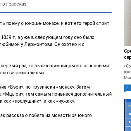
от рассказ.
ать поэму о юноше-монахе, и вот его герой стоит
839 г., а уже в следующем году оно было
 любимой у Лермонтова. Он охотно и с
Ср
се
е первый раз, «с пылающим лицом и с огненными
«Со
шко
енно выразительны».
Мих
ие «Бэри», по-грузински «монах». Затем
0
на «Мцыри», тем самым привнеся дополнительный
 как «послушник», и как «чужак».
к рассказ о побеге из монастыря юного