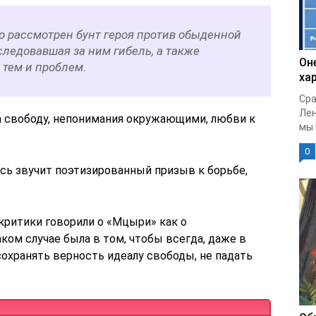
о рассмотрен бунт героя против обыденной
ледовавшая за ним гибель, а также
Он
 тем и проблем.
ха
Сра
Лен
 свободу, непонимания окружающими, любви к
мы 
0
сь звучит поэтизированный призыв к борьбе,
критики говорили о «Мцыри» как о
ком случае была в том, чтобы всегда, даже в
охранять верность идеалу свободы, не падать