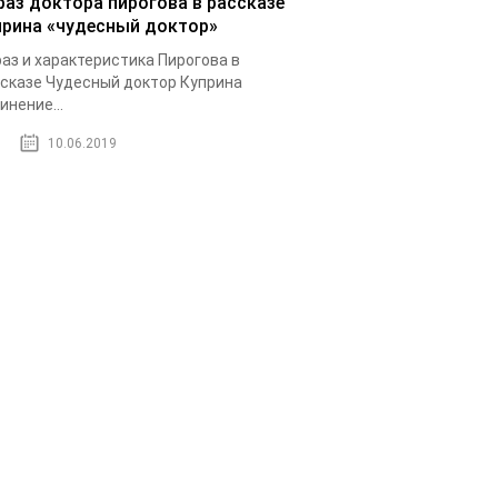
раз доктора пирогова в рассказе
прина «чудесный доктор»
аз и характеристика Пирогова в
сказе Чудесный доктор Куприна
инение...
10.06.2019