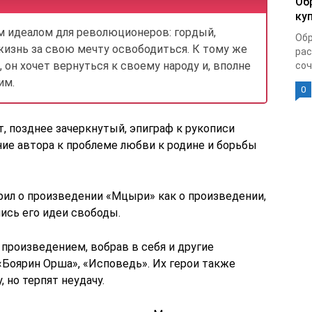
Об
ку
 идеалом для революционеров: гордый,
Обр
изнь за свою мечту освободиться. К тому же
рас
 он хочет вернуться к своему народу и, вполне
соч
им.
0
т, позднее зачеркнутый, эпиграф к рукописи
е автора к проблеме любви к родине и борьбы
ил о произведении «Мцыри» как о произведении,
ись его идеи свободы.
произведением, вобрав в себя и другие
«Боярин Орша», «Исповедь». Их герои также
 но терпят неудачу.