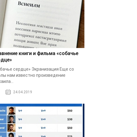
авнение книги и фильма «собачье
рдце»
бачье сердце» Экранизация Еще со
лы нам известно произведение
аила...
24.04.2019