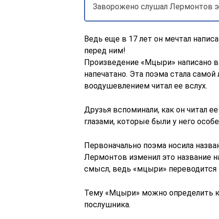
Заворожено слушал Лермонтов эт
Ведь еще в 17 лет он мечтал напис
перед ним!
Произведение «Мцыри» написано в 1
напечатано. Эта поэма стала самой
воодушевлением читал ее вслух.
Друзья вспоминали, как он читал е
глазами, которые были у него особ
Первоначально поэма носила назван
Лермонтов изменил это название 
смысл, ведь «мцыри» переводится и
Тему «Мцыри» можно определить ка
послушника.