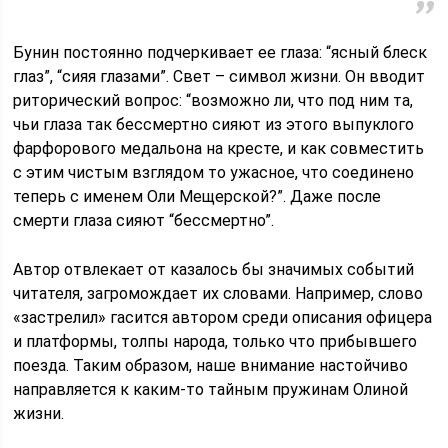
Бунин постоянно подчеркивает ее глаза: “ясный блеск
глаз”, “сияя глазами”. Свет – символ жизни. Он вводит
риторический вопрос: “возможно ли, что под ним та,
чьи глаза так бессмертно сияют из этого выпуклого
фарфорового медальона на кресте, и как сов­местить
с этим чистым взглядом то ужасное, что соединено
теперь с име­нем Оли Мещерской?”. Даже после
смерти глаза сияют “бессмертно”.
Автор отвлекает от казалось бы значимых событий
читателя, загромождает их словами. Например, слово
«застрелил» гасится автором среди описания офицера
и платформы, толпы народа, только что прибывшего
поезда. Таким образом, наше внимание настойчиво
направляется к каким-то тайным пружинам Олиной
жизни.