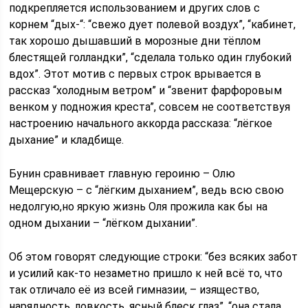
подкрепляется использованием и других слов с
корнем “дых-“: “свежо дует полевой воздух”, “кабинет,
так хорошо дышавший в морозные дни тёплом
блестящей голландки”, “сделала только один глубокий
вдох”. Этот мотив с первых строк врывается в
рассказ “холодным ветром” и “звенит фарфоровым
венком у подножия креста”, совсем не соответствуя
настроению начального аккорда рассказа: “лёгкое
дыхание” и кладбище.
Бунин сравнивает главную героиню – Олю
Мещерскую – с “лёгким дыханием”, ведь всю свою
недолгую,но яркую жизнь Оля прожила как бы на
одном дыхании – “лёгком дыхании”.
Об этом говорят следующие строки: “без всяких забот
и усилий как-то незаметно пришло к ней всё то, что
так отличало её из всей гимназии, – изящество,
нарядность, ловкость, ясный блеск глаз”, “она стала