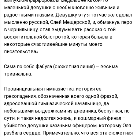
выпуклом фарфоровом медальоне какой-то
маленькой девушки с необыкновенно живыми и
радостными глазами. Девушку эту я тотчас же сделал
мысленно русской, Олей Мещерской, и, обмакнув перо
в чернильницу, стал выдумывать рассказ с той
восхитительной быстротой, которая бывала в
некоторые счастливейшие минуты моего
писательства».
Сама по себе фабула (сюжетная линия) – весьма
тривиальна.
Провинциальная гимназистка, история ее
грехопадения, обозначенная всего одной фразой,
адресованной гимназической начальнице, да
небольшими выдержками из дневника, беспутная, по
сути, и такая недолгая жизнь, и кошмарный финал –
убийство девушки казачьим офицером, которому Оля
разбила сердце. Примечательно, что вся эта сюжетная