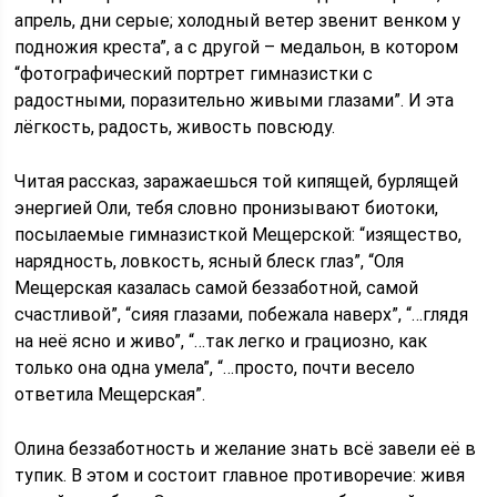
апрель, дни серые; холодный ветер звенит венком у
подножия креста”, а с другой – медальон, в котором
“фотографический портрет гимназистки с
радостными, поразительно живыми глазами”. И эта
лёгкость, радость, живость повсюду.
Читая рассказ, заражаешься той кипящей, бурлящей
энергией Оли, тебя словно пронизывают биотоки,
посылаемые гимназисткой Мещерской: “изящество,
нарядность, ловкость, ясный блеск глаз”, “Оля
Мещерская казалась самой беззаботной, самой
счастливой”, “сияя глазами, побежала наверх”, “…глядя
на неё ясно и живо”, “…так легко и грациозно, как
только она одна умела”, “…просто, почти весело
ответила Мещерская”.
Олина беззаботность и желание знать всё завели её в
тупик. В этом и состоит главное противоречие: живя