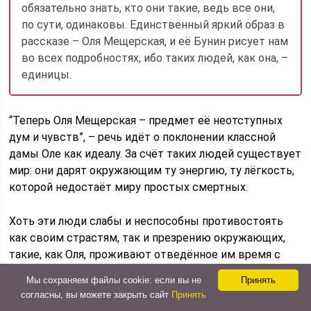
обязательно знать, кто они такие, ведь все они,
по сути, одинаковы. Единственный яркий образ в
рассказе – Оля Мещерская, и её Бунин рисует нам
во всех подробностях, ибо таких людей, как она, –
единицы.
“Теперь Оля Мещерская – предмет её неотступных
дум и чувств”, – речь идёт о поклонении классной
дамы Оле как идеалу. За счёт таких людей существует
мир: они дарят окружающим ту энергию, ту лёгкость,
которой недостаёт миру простых смертных.
Хоть эти люди слабы и неспособны противостоять
как своим страстям, так и презрению окружающих,
такие, как Оля, проживают отведённое им время с
достоинством, в удовольствии. И даже одна такая
Мы сохраняем файлы cookie: если вы не
Принять
человеческая судьба, я считаю, способна перевернуть
согласны, вы можете закрыть сайт
Принять
весь мир, что никогда не сможет сделать безликая