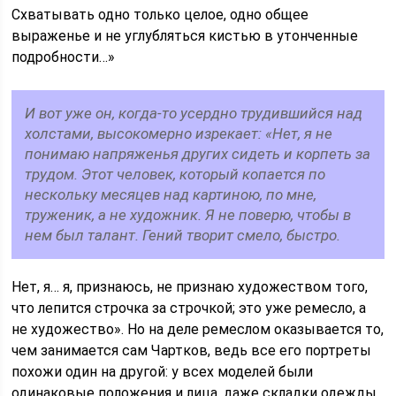
Схватывать одно только целое, одно общее
выраженье и не углубляться кистью в утонченные
подробности…»
И вот уже он, когда-то усердно трудившийся над
холстами, высокомерно изрекает: «Нет, я не
понимаю напряженья других сидеть и корпеть за
трудом. Этот человек, который копается по
нескольку месяцев над картиною, по мне,
труженик, а не художник. Я не поверю, чтобы в
нем был талант. Гений творит смело, быстро.
Нет, я… я, признаюсь, не признаю художеством того,
что лепится строчка за строчкой; это уже ремесло, а
не художество». Но на деле ремеслом оказывается то,
чем занимается сам Чартков, ведь все его портреты
похожи один на другой: у всех моделей были
одинаковые положения и лица, даже складки одежды