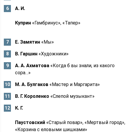
А. И.
Куприн
«Гамбринус», «Тапер»
Е. Замятин
«Мы»
В. Гаршин
«Художники»
А. А. Ахматова
«Когда б вы знали, из какого
сора…»
М. А. Булгаков
«Мастер и Маргарита»
В. Г. Короленко
«Слепой музыкант»
К. Г.
Паустовский
«Старый повар», «Мертвый город»,
«Корзина с еловыми шишками»