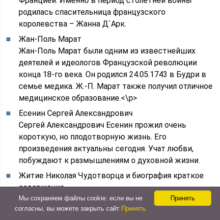
Францией. Именно в период столетней войны
родилась спасительница французского
королевства – Жанна Д`Арк.
Жан-Поль Марат
Жан-Поль Марат были одним из известнейших
деятелей и идеологов Французской революции
конца 18-го века. Он родился 24.05.1743 в Будри в
семье медика. Ж.-П. Марат также получил отличное
медицинское образование.<\p>
Есенин Сергей Александрович
Сергей Александрович Есенин прожил очень
короткую, но плодотворную жизнь. Его
произведения актуальны сегодня. Учат любви,
побуждают к размышлениям о духовной жизни.
Житие Николая Чудотворца и биография краткое
содержание
Великий служитель и угодник Господа, Николай
Мы сохраняем файлы cookie: если вы не
Принять
согласны, вы можете закрыть сайт
Принять
Чудотворец, известен многими чудесами своими и