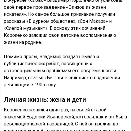
В журнале «Слово» Владимир Короленко опубликовал
своё первое произведение «Эпизод из жизни
искателя». Но самое большое признание получили
рассказы «В дурном обществе», «Сон Макара» и
«Слепой музыкант». В основу этих сочинений
Короленко заложил свои детские воспоминания о
жизни на родине.
Помимо прозы, Владимир создал немало и
публицистических работ, посвящённых
остросоциальным проблемам его современности.
Например, статья «Бытовое явление» о подавлении
революции в 1905 году.
Личная жизнь: жена и дети
Короленко женился один раз, на своей старой
знакомой Евдокии Ивановской, которая, как и он, была
революционеркой-народницей. С ней он прожил до
конца своих дней, и вместе они воспроизвели на свет