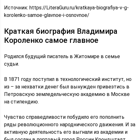
Источник:
https://LiteraGuru.ru/kratkaya-biografiya-v-g-
korolenko-samoe-glavnoe-i-osnovnoe/
Краткая биография Владимира
Короленко самое главное
Родился будущий писатель в Житомире в семье
судьи.
В 1871 году поступил в технологический институт, но
из – за нехватки денег был вынужден привезтись в
Петровскую земледельческую академию в Москве
на стипендию.
Чувство справедливости побудило его пополнить
ряды революционного народнического движения. И за
активную деятельность его выгнали из академии и
был сослан в портовый город России Крондштадт.