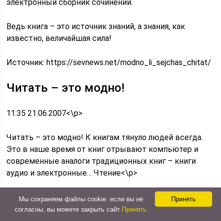
электронный сборник сочинений.
Ведь книга – это источник знаний, а знания, как
известно, величайшая сила!
Источник:
https://sevnews.net/modno_li_sejchas_chitat/
Читать – это модно!
11:35 21.06.2007<\p>
Читать – это модно! К книгам тянуло людей всегда.
Это в наше время от книг отрывают компьютер и
современные аналоги традиционных книг – книги
аудио и электронные… Чтение<\p>
Читать – это модно!
Мы сохраняем файлы cookie: если вы не
Принять
согласны, вы можете закрыть сайт
Принять