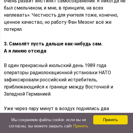
очень развит инстинкт самосохранения. Я никогда не
был смельчаком, и мне, в принципе, на всех
наплевать». Честность для учителя тоже, конечно,
ценное качество, но работу Фан Мезонг всё же
потерял.
3. Самолёт пусть дальше как-нибудь сам.
А
я
линяю
отсюда
В один прекрасный июльский день 1989 года
операторы радиолокационной установки НАТО
зафиксировали российский истребитель,
приближающийся к границе между Восточной и
Западной Германией.
Уже через пару минут в воздух поднялись два
истребителя-перехватчика эскадрильи ВВС США,
Мы сохраняем файлы cookie: если вы не
Принять
базировавшихся в Нидерландах.
согласны, вы можете закрыть сайт
Принять