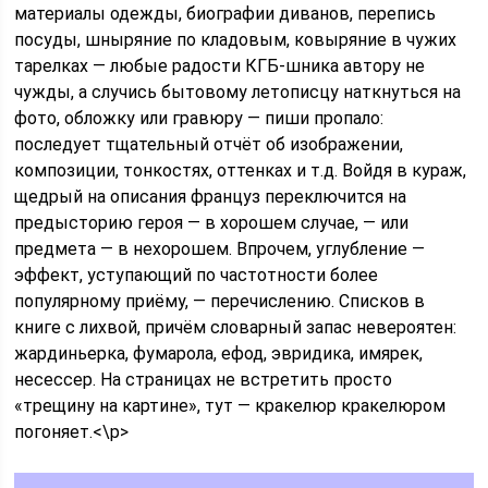
материалы одежды, биографии диванов, перепись
посуды, шныряние по кладовым, ковыряние в чужих
тарелках — любые радости КГБ-шника автору не
чужды, а случись бытовому летописцу наткнуться на
фото, обложку или гравюру — пиши пропало:
последует тщательный отчёт об изображении,
композиции, тонкостях, оттенках и т.д. Войдя в кураж,
щедрый на описания француз переключится на
предысторию героя — в хорошем случае, — или
предмета — в нехорошем. Впрочем, углубление —
эффект, уступающий по частотности более
популярному приёму, — перечислению. Списков в
книге с лихвой, причём словарный запас невероятен:
жардиньерка, фумарола, ефод, эвридика, имярек,
несессер. На страницах не встретить просто
«трещину на картине», тут — кракелюр кракелюром
погоняет.<\p>