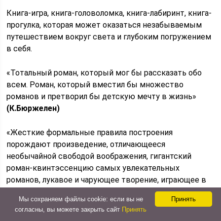
Книга-игра, книга-головоломка, книга-лабиринт, книга-
прогулка, которая может оказаться незабываемым
путешествием вокруг света и глубоким погружением
в себя.
«Тотальный роман, который мог бы рассказать обо
всем. Роман, который вместил бы множество
романов и претворил бы детскую мечту в жизнь»
(К.Бюржелен)
«Жесткие формальные правила построения
порождают произведение, отличающееся
необычайной свободой воображения, гигантский
роман-квинтэссенцию самых увлекательных
романов, лукавое и чарующее творение, играющее в
хаос и порядок, и переворачивающее все наши
Мы сохраняем файлы cookie: если вы не
Принять
представления о литературе»
согласны, вы можете закрыть сайт
Принять
(Л. Кливо)