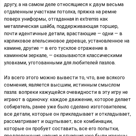
другу, а на самом деле относящиеся к двум весьма
отдаленным участкам потолка, пряжка на ремне
поверх униформы, отгаданная in extremis как
металлическая шайба, поддерживающая торшер,
почти идентичные детали, врастающие — одни — в
карликовое апельсиновое деревце, установленное на
камине, другие — в его тусклое отражение в
каминном зеркале, — оказываются классическими
уловками, уготованными для любителей пазлов.
Из всего этого можно вывести то, что, вне всякого
сомнения, является высшим, истинным смыслом
пазла: вопреки кажущейся очевидности в эту игру не
играют в одиночку: каждое движение, которое делает
собиратель, ранее уже было сделано изготовителем;
все детали, которые он прикладывает и откладывает,
рассматривает и ощупывает, все комбинации,
которые он пробует составить, все его попытки,
предположения, чаяния и отчаяния уже были изучены,