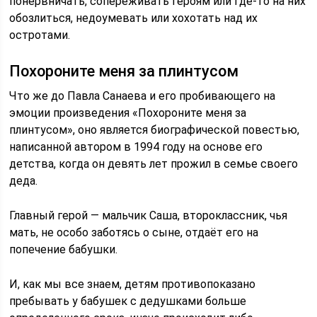
понервничать, сопереживать героям или где-то на них
обозлиться, недоумевать или хохотать над их
остротами.
Похороните меня за плинтусом
Что же до Павла Санаева и его пробивающего на
эмоции произведения «Похороните меня за
плинтусом», оно является биографической повестью,
написанной автором в 1994 году на основе его
детства, когда он девять лет прожил в семье своего
деда.
Главный герой — мальчик Саша, второклассник, чья
мать, не особо заботясь о сыне, отдаёт его на
попечение бабушки.
И, как мы все знаем, детям противопоказано
пребывать у бабушек с дедушками больше