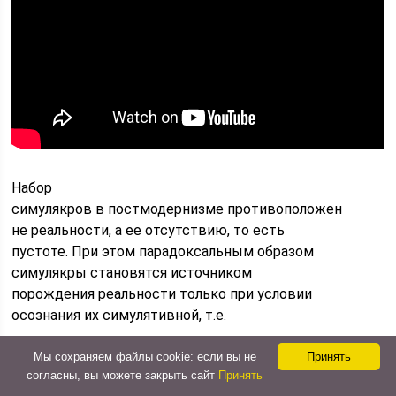
Набор
симулякров в постмодернизме противоположен
не реальности, а ее отсутствию, то есть
пустоте. При этом парадоксальным образом
симулякры становятся источником
порождения реальности только при условии
осознания их симулятивной, т.е.
мнимой,
Мы сохраняем файлы cookie: если вы не
Принять
согласны, вы можете закрыть сайт
Принять
фиктивной, иллюзорной природы, только