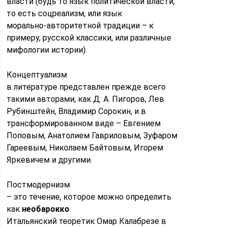
власти (будь то язык политической власти,
то есть соцреализм, или язык
морально-авторитетной традиции – к
примеру, русской классики, или различные
мифологии истории).
Концептуализм
в литературе представлен прежде всего
такими авторами, как Д. А. Пигоров, Лев
Рубинштейн, Владимир Сорокин, и в
трансформированном виде – Евгением
Поповым, Анатолием Гавриловым, Зуфаром
Гареевым, Николаем Байтовым, Игорем
Яркевичем и другими.
Постмодернизм
– это течение, которое можно определить
как
необарокко
.
Итальянский теоретик Омар Калабрезе в