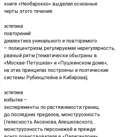
книге «Необарокко» выделил основные
черты этого течения:
эстетика
повторений
:
диалектика уникального и повторимого
– полицентризм, регулируемая нерегулярность,
рваный ритм (тематически обыграны в
«Москве-Петушках» и «Пушкинском доме»,
на этих принципах построены и поэтические
системы Рубинштейна и Кибирова);
эстетика
избытка
–
эксперименты по растяжимости границ
до последних пределов, монструозность
(телесность Аксенова, Алешковского,
монструозность персонажей и прежде
всего повествователя в «Палисандрии»