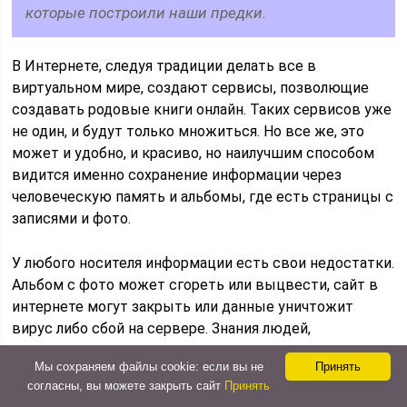
которые построили наши предки.
В Интернете, следуя традиции делать все в
виртуальном мире, создают сервисы, позволющие
создавать родовые книги онлайн. Таких сервисов уже
не один, и будут только множиться. Но все же, это
может и удобно, и красиво, но наилучшим способом
видится именно сохранение информации через
человеческую память и альбомы, где есть страницы с
записями и фото.
У любого носителя информации есть свои недостатки.
Альбом с фото может сгореть или выцвести, сайт в
интернете могут закрыть или данные уничтожит
вирус либо сбой на сервере. Знания людей,
передающие от поколения к поколению память о
Мы сохраняем файлы cookie: если вы не
Принять
предках, как очевидно надежнее, но так делают ныне
согласны, вы можете закрыть сайт
Принять
очень не многие.