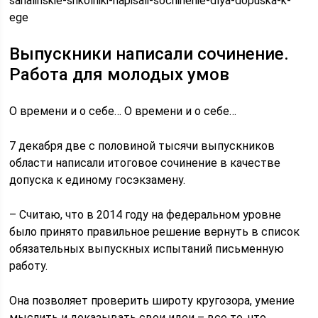
sahalinskie-shkolniki-napisali-sochinenie-dlya-dopuska-k-
ege
Выпускники написали сочинение.
Работа для молодых умов
О времени и о себе… О времени и о себе…
7 декабря две с половиной тысячи выпускников
области написали итоговое сочинение в качестве
допуска к единому госэкзамену.
– Считаю, что в 2014 году на федеральном уровне
было принято правильное решение вернуть в список
обязательных выпускных испытаний письменную
работу.
Она позволяет проверить широту кругозора, умение
мыслить и доказывать свои идеи – все то, что